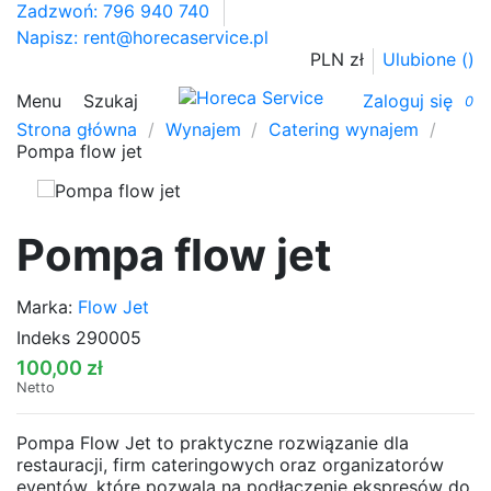
Zadzwoń: 796 940 740
Napisz:
rent@horecaservice.pl
PLN zł
Ulubione (
)
Menu
Szukaj
Zaloguj się
0
Strona główna
Wynajem
Catering wynajem
Pompa flow jet
Pompa flow jet
Marka:
Flow Jet
Indeks
290005
100,00 zł
Netto
Pompa Flow Jet to praktyczne rozwiązanie dla
restauracji, firm cateringowych oraz organizatorów
eventów, które pozwala na podłączenie ekspresów do