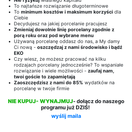
Nie ryzykuj
własnego kapitału
To najtańsze rozwiązanie długoterminowe
To
minimum kosztów i maksimum korzyści
dla
Ciebie
Decydujesz na jakiej porcelanie pracujesz
Zmieniaj dowolnie linię porcelany zgodnie z
porą roku oraz pod wybrane menu
Używaną porcelanę oddasz do nas, a My damy
Ci nową -
oszczędzaj z nami środowisko i bądź
EKO
Czy wiesz, że możesz pracować na kilku
rodzajach porcelany jednocześnie? To wspaniałe
rozwiązanie i wiele możliwości -
zaufaj nam,
twoi goście to zapamiętają
Zaoszczędzisz z nami do 85%
wydatków na
porcelanę w twoje firmie
NIE KUPUJ- WYNAJMUJ
- dołącz do naszego
programu już DZIŚ!
wyślij maila