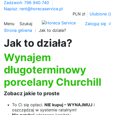
Zadzwoń: 796 940 740
Napisz:
rent@horecaservice.pl
PLN zł
Ulubione (
)
Menu
Szukaj
Zaloguj się
0
Strona główna
Jak to działa?
Jak to działa?
Wynajem
długoterminowy
porcelany Churchill
Zobacz jakie to proste
To Ci się opłaci.
NIE kupuj – WYNAJMUJ
i
oszczędzaj w systemie ratalnym!