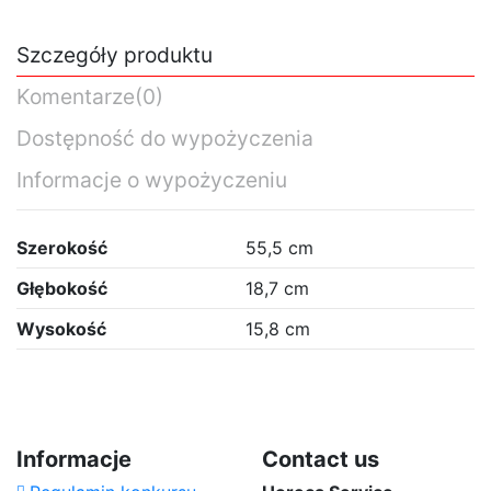
Szczegóły produktu
Komentarze
(0)
Dostępność do wypożyczenia
Informacje o wypożyczeniu
Szerokość
55,5 cm
Głębokość
18,7 cm
Wysokość
15,8 cm
Proszę czekać...
Skrzynka drewniana wycięcie pod płyty dąb lak.
Brak opini
orzech włoski GN 2/4 14,5 cm h
Informacje
Contact us
Daily Rate
Standard Daily
0,00 zł