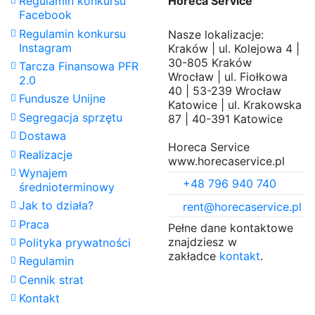
Regulamin konkursu
Horeca Service
(exc.)
Rate
Facebook
Regulamin konkursu
Nasze lokalizacje:
Instagram
Kraków | ul. Kolejowa 4 |
30-805 Kraków
Tarcza Finansowa PFR
Wrocław | ul. Fiołkowa
2.0
40 | 53-239 Wrocław
Fundusze Unijne
Katowice | ul. Krakowska
Segregacja sprzętu
87 | 40-391 Katowice
Dostawa
Horeca Service
Realizacje
www.horecaservice.pl
Wynajem
+48 796 940 740
średnioterminowy
Jak to działa?
rent@horecaservice.pl
Praca
Pełne dane kontaktowe
znajdziesz w
Polityka prywatności
zakładce
kontakt
.
Regulamin
Cennik strat
Kontakt