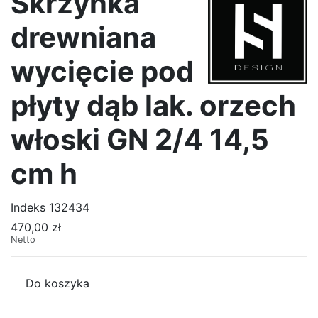
Skrzynka
drewniana
wycięcie pod
płyty dąb lak. orzech
włoski GN 2/4 14,5
cm h
Indeks
132434
470,00 zł
Netto
Do koszyka