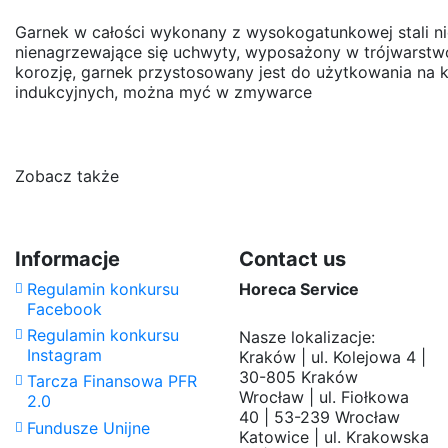
Garnek w całości wykonany z wysokogatunkowej stali n
nienagrzewające się uchwyty, wyposażony w trójwarstw
korozję, garnek przystosowany jest do użytkowania na 
indukcyjnych, można myć w zmywarce
Proszę czekać...
Garnek gastro 100l
Średnica
Brak opini
50 cm
Pojemność
1000 ml
Daily Rate
Standard Daily
100,00 zł
Zobacz także
(exc.)
Rate
Wysokość
50 cm
Informacje
Contact us
Regulamin konkursu
Horeca Service
Facebook
Regulamin konkursu
Nasze lokalizacje:
Instagram
Kraków | ul. Kolejowa 4 |
30-805 Kraków
Tarcza Finansowa PFR
Wrocław | ul. Fiołkowa
2.0
40 | 53-239 Wrocław
Fundusze Unijne
Katowice | ul. Krakowska