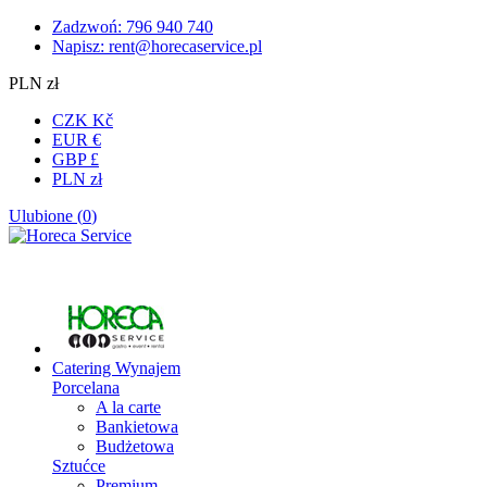
Zadzwoń: 796 940 740
Napisz:
rent@horecaservice.pl
PLN zł
CZK Kč
EUR €
GBP £
PLN zł
Ulubione (
0
)
Catering
Wynajem
Porcelana
A la carte
Bankietowa
Budżetowa
Sztućce
Premium