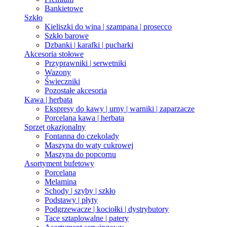
Bankietowe
Szkło
Kieliszki do wina | szampana | prosecco
Szkło barowe
Dzbanki | karafki | pucharki
Akcesoria stołowe
Przyprawniki | serwetniki
Wazony
Świeczniki
Pozostałe akcesoria
Kawa | herbata
Ekspresy do kawy | urny | warniki | zaparzacze
Porcelana kawa | herbata
Sprzęt okazjonalny
Fontanna do czekolady
Maszyna do waty cukrowej
Maszyna do popcornu
Asortyment bufetowy
Porcelana
Melamina
Schody | szyby | szkło
Podstawy | płyty
Podgrzewacze | kociołki | dystrybutory
Tace sztaplowalne | patery