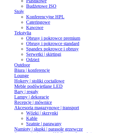
Plastikowe
Budżetowe ISO
Stoły
Konferencyjne HPL
Cateringowe
Kawowe
Tekstylia
Obrusy i pokrowce premium
Obrusy i pokrowce standard
Spandex pokrowce i obrusy
Serwetki | skirtingi
Odzież
Outdoor
Biura | konferencje
Lounge
Hokery | stoliki coctailowe
Meble podświetlane LED
Bary | regały
Lampy | dekoracje
Recepcje | mównice
Akcesoria magazynowe | transport
Wózki | skrzynki
Kable
Szatnie | parawany
Namioty | słupki | parasole grzewcze