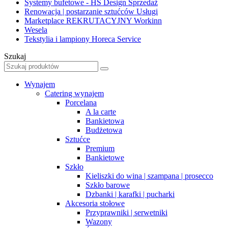
Systemy bufetowe - HS Design
Sprzedaż
Renowacja | postarzanie sztućców
Usługi
Marketplace REKRUTACYJNY
Workinn
Wesela
Tekstylia i lampiony Horeca Service
Szukaj
Wynajem
Catering wynajem
Porcelana
A la carte
Bankietowa
Budżetowa
Sztućce
Premium
Bankietowe
Szkło
Kieliszki do wina | szampana | prosecco
Szkło barowe
Dzbanki | karafki | pucharki
Akcesoria stołowe
Przyprawniki | serwetniki
Wazony