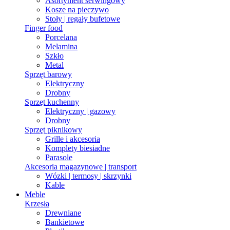
Asortyment serwingowy
Kosze na pieczywo
Stoły | regały bufetowe
Finger food
Porcelana
Melamina
Szkło
Metal
Sprzęt barowy
Elektryczny
Drobny
Sprzęt kuchenny
Elektryczny | gazowy
Drobny
Sprzęt piknikowy
Grille i akcesoria
Komplety biesiadne
Parasole
Akcesoria magazynowe | transport
Wózki | termosy | skrzynki
Kable
Meble
Krzesła
Drewniane
Bankietowe