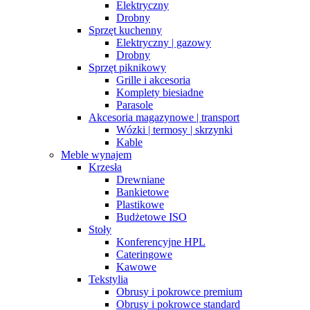
Elektryczny
Drobny
Sprzęt kuchenny
Elektryczny | gazowy
Drobny
Sprzęt piknikowy
Grille i akcesoria
Komplety biesiadne
Parasole
Akcesoria magazynowe | transport
Wózki | termosy | skrzynki
Kable
Meble wynajem
Krzesła
Drewniane
Bankietowe
Plastikowe
Budżetowe ISO
Stoły
Konferencyjne HPL
Cateringowe
Kawowe
Tekstylia
Obrusy i pokrowce premium
Obrusy i pokrowce standard