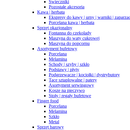
Świeczniki
Pozostałe akcesoria
Kawa | herbata
Ekspresy do kawy | urny | warniki | zaparza
Porcelana kawa | herbata
Sprzęt okazjonalny
Fontanna do czekolady
Maszyna do waty cukrowej
Maszyna do popcornu
Asortyment bufetowy
Porcelana
Melamina
Schody | szyby | szkło
Podstawy | płyty
Podgrzewacze | kociołki | dystrybutory
Tace sztaplowalne | patery
Asortyment serwingowy
Kosze na pieczywo
Stoły | regały bufetowe
Finger food
Porcelana
Melamina
Szkło
Metal
Sprzęt barowy