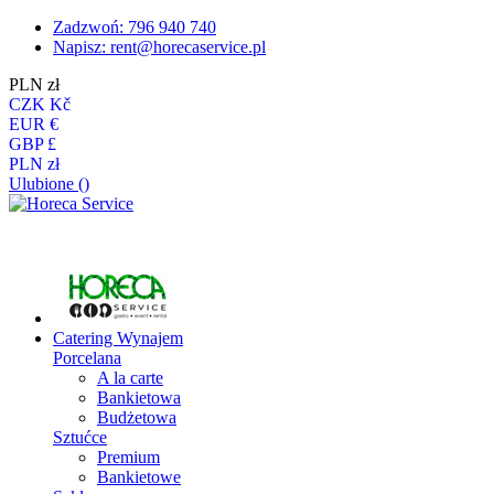
Zadzwoń: 796 940 740
Napisz:
rent@horecaservice.pl
PLN zł
CZK Kč
EUR €
GBP £
PLN zł
Ulubione (
)
Catering
Wynajem
Porcelana
A la carte
Bankietowa
Budżetowa
Sztućce
Premium
Bankietowe