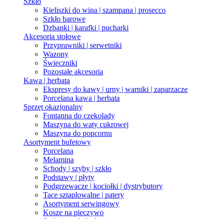
Szkło
Kieliszki do wina | szampana | prosecco
Szkło barowe
Dzbanki | karafki | pucharki
Akcesoria stołowe
Przyprawniki | serwetniki
Wazony
Świeczniki
Pozostałe akcesoria
Kawa | herbata
Ekspresy do kawy | urny | warniki | zaparzacze
Porcelana kawa | herbata
Sprzęt okazjonalny
Fontanna do czekolady
Maszyna do waty cukrowej
Maszyna do popcornu
Asortyment bufetowy
Porcelana
Melamina
Schody | szyby | szkło
Podstawy | płyty
Podgrzewacze | kociołki | dystrybutory
Tace sztaplowalne | patery
Asortyment serwingowy
Kosze na pieczywo