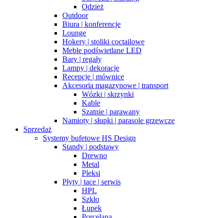
Odzież
Outdoor
Biura | konferencje
Lounge
Hokery | stoliki coctailowe
Meble podświetlane LED
Bary | regały
Lampy | dekoracje
Recepcje | mównice
Akcesoria magazynowe | transport
Wózki | skrzynki
Kable
Szatnie | parawany
Namioty | słupki | parasole grzewcze
Sprzedaż
Systemy bufetowe HS Design
Standy | podstawy
Drewno
Metal
Pleksi
Płyty | tace | serwis
HPL
Szkło
Łupek
Porcelana