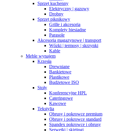
Sprzęt kuchenny
Elektryczny | gazowy
Drobny
Sprzęt piknikowy
Grille i akcesoria
Komplety biesiadne
Parasole
Akcesoria magazynowe | transport
Wózki | termosy | skrzynki
Kable
Meble wynajem
Krzesła
Drewniane
Bankietowe
Plastikowe
Budżetowe ISO
Stoły
Konferencyjne HPL
Cateringowe
Kawowe
Tekstylia
Obrusy i pokrowce premium
Obrusy i pokrowce standard
Spandex pokrowce i obrusy
Serwetki | skirtingi