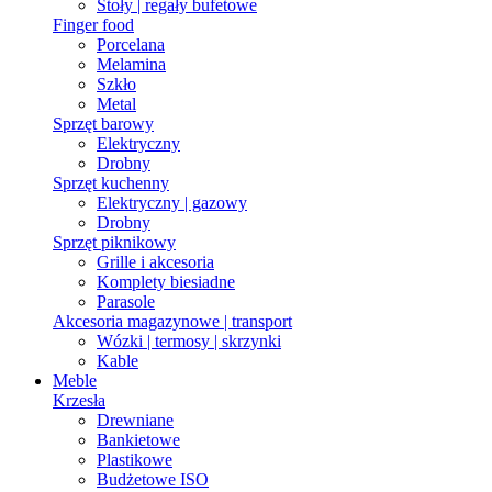
Stoły | regały bufetowe
Finger food
Porcelana
Melamina
Szkło
Metal
Sprzęt barowy
Elektryczny
Drobny
Sprzęt kuchenny
Elektryczny | gazowy
Drobny
Sprzęt piknikowy
Grille i akcesoria
Komplety biesiadne
Parasole
Akcesoria magazynowe | transport
Wózki | termosy | skrzynki
Kable
Meble
Krzesła
Drewniane
Bankietowe
Plastikowe
Budżetowe ISO