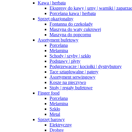
Kawa | herbata
Ekspresy do kawy | urny | warniki | zaparza
Porcelana kawa | herbata
Sprzęt okazjonalny
Fontanna do czekolady
Maszyna do waty cukrowej
Maszyna do popcornu
Asortyment bufetowy
Porcelana
Melamina
Schody | szyby | szkło
Podstawy | płyty
Podgrzewacze | kociołki | dystrybutory
Tace sztaplowalne | patery
Asortyment serwingowy
Kosze na pieczywo
Stoły | regały bufetowe
Finger food
Porcelana
Melamina
Szkło
Metal
Sprzęt barowy
Elektryczny
Drobny