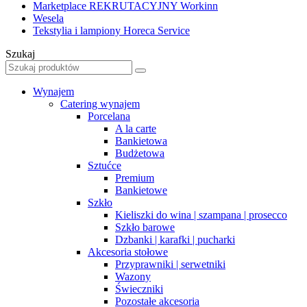
Marketplace REKRUTACYJNY
Workinn
Wesela
Tekstylia i lampiony Horeca Service
Szukaj
Wynajem
Catering wynajem
Porcelana
A la carte
Bankietowa
Budżetowa
Sztućce
Premium
Bankietowe
Szkło
Kieliszki do wina | szampana | prosecco
Szkło barowe
Dzbanki | karafki | pucharki
Akcesoria stołowe
Przyprawniki | serwetniki
Wazony
Świeczniki
Pozostałe akcesoria