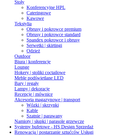
Stoły
Konferencyjne HPL
Cateringowe
Kawowe
Tekstylia
Obrusy i pokrowce premium
Obrusy i pokrowce standard
Spandex pokrowce i obrusy
Serwetki | skirtingi
Odzież
Outdoor
Biura | konferencje
Lounge
Hokery | stoliki coctailowe
Meble podświetlane LED
Bary | regały
Lampy | dekoracje
Recepcje | mównice
Akcesoria magazynowe | transport
Wózki | skrzynki
Kable
Szatnie | parawany
Namioty | słupki | parasole grzewcze
Systemy bufetowe - HS Design
Sprzedaż
Renowacja | postarzanie sztućców
Usługi