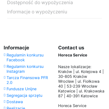
Dostępność do wypożyczenia
Informacje o wypożyczeniu
Kolumna CROSS stal nierdzewna
Brak opini
szczotkowana
Daily Rate (exc.)
Standard Daily Rate
226,00 zł
Informacje
Contact us
Regulamin konkursu
Horeca Service
Facebook
Regulamin konkursu
Nasze lokalizacje:
Instagram
Kraków | ul. Kolejowa 4 |
30-805 Kraków
Tarcza Finansowa PFR
Wrocław | ul. Fiołkowa
2.0
40 | 53-239 Wrocław
Fundusze Unijne
Katowice | ul. Krakowska
Segregacja sprzętu
87 | 40-391 Katowice
Dostawa
Horeca Service
Realizacje