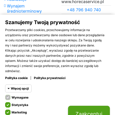
www.horecaservice.pl
Wynajem
+48 796 940 740
średnioterminowy
Jak to działa?
rent@horecaservice.pl
Szanujemy Twoją prywatność
Praca
Pełne dane kontaktowe
Przetwarzamy pliki cookies, przechowujemy informacje na
znajdziesz w
Polityka prywatności
urządzeniu oraz przetwarzamy dane osobowe lub dane przeglądania
zakładce
kontakt
.
Regulamin
w celu rozwijania i udoskonalania naszego sklepu. Za Twoją zgodą
Cennik strat
my i nasi partnerzy możemy wykorzystywać pozyskane dane.
Klikając przycisk „Akceptuję”, wyrażasz zgodę na przetwarzanie
Kontakt
danych przez nas i naszych partnerów, zgodnie z powyższym
Bądź na bieżąco
opisem. Możesz także uzyskać dostęp do bardziej szczegółowych
informacji i zmienić swoje preferencje, zanim wyrazisz zgodę lub
odmówisz.
Newsletter
Polityka cookie
|
Polityka prywatności
Więcej opcji
Wymagane
Cookie funkcjonalne
Akceptuję
ogólne warunki
użytkowania
i
politykę prywatności
Wymagane
Statystyka
Wymagane pliki cookie oraz cookie
Marketing
HttpOnly. Pliki cookie wymagane do
Zaakceptuj
Cookie