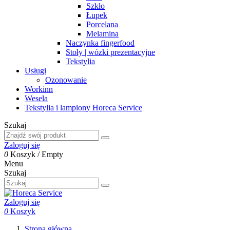
Szkło
Łupek
Porcelana
Melamina
Naczynka fingerfood
Stoły | wózki prezentacyjne
Tekstylia
Usługi
Ozonowanie
Workinn
Wesela
Tekstylia i lampiony Horeca Service
Szukaj
Zaloguj się
0
Koszyk
/
Empty
Menu
Szukaj
Zaloguj się
0
Koszyk
Strona główna