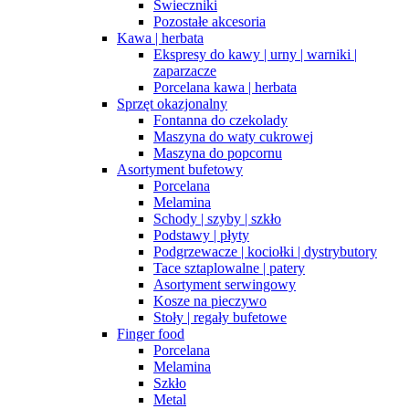
Świeczniki
Pozostałe akcesoria
Kawa | herbata
Ekspresy do kawy | urny | warniki |
zaparzacze
Porcelana kawa | herbata
Sprzęt okazjonalny
Fontanna do czekolady
Maszyna do waty cukrowej
Maszyna do popcornu
Asortyment bufetowy
Porcelana
Melamina
Schody | szyby | szkło
Podstawy | płyty
Podgrzewacze | kociołki | dystrybutory
Tace sztaplowalne | patery
Asortyment serwingowy
Kosze na pieczywo
Stoły | regały bufetowe
Finger food
Porcelana
Melamina
Szkło
Metal