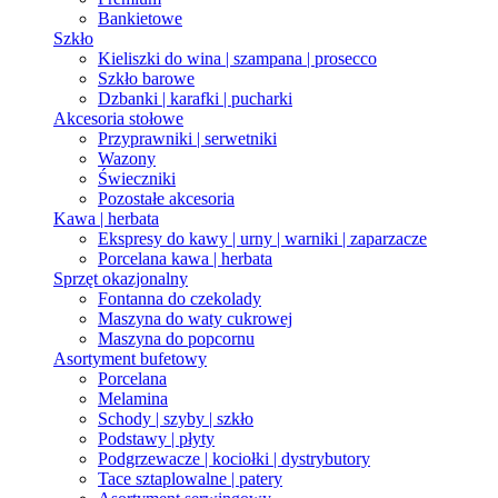
Bankietowe
Szkło
Kieliszki do wina | szampana | prosecco
Szkło barowe
Dzbanki | karafki | pucharki
Akcesoria stołowe
Przyprawniki | serwetniki
Wazony
Świeczniki
Pozostałe akcesoria
Kawa | herbata
Ekspresy do kawy | urny | warniki | zaparzacze
Porcelana kawa | herbata
Sprzęt okazjonalny
Fontanna do czekolady
Maszyna do waty cukrowej
Maszyna do popcornu
Asortyment bufetowy
Porcelana
Melamina
Schody | szyby | szkło
Podstawy | płyty
Podgrzewacze | kociołki | dystrybutory
Tace sztaplowalne | patery