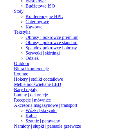
Plastikowe
Budżetowe ISO
Stoły
Konferencyjne HPL
Cateringowe
Kawowe
Tekstylia
Obrusy i pokrowce premium
Obrusy i pokrowce standard
Spandex pokrowce i obrusy
Serwetki | skirtingi
Odzież
Outdoor
Biura | konferencje
Lounge
Hokery | stoliki coctailowe
Meble podświetlane LED
Bary | regały
Lampy | dekoracje
Recepcje | mównice
Akcesoria magazynowe | transport
Wózki | skrzynki
Kable
Szatnie | parawany
Namioty | słupki | parasole grzewcze