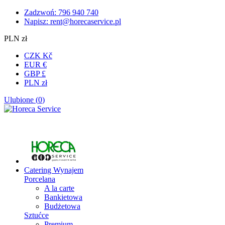
Zadzwoń: 796 940 740
Napisz:
rent@horecaservice.pl
PLN zł
CZK Kč
EUR €
GBP £
PLN zł
Ulubione (
0
)
Catering
Wynajem
Porcelana
A la carte
Bankietowa
Budżetowa
Sztućce
Premium