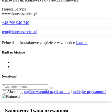
Katowice | ul. Krakowska 87 | 40-391 Katowice
Horeca Service
www.horecaservice.pl
+48 796 940 740
rent@horecaservice.pl
Pełne dane kontaktowe znajdziesz w zakładce
kontakt
.
Bądź na bieżąco
Newsletter
Akceptuję
ogólne warunki użytkowania
i
politykę prywatności
© 2024 Horeca Service. Wszelkie prawa zastrzeżone.
Szanujemy Twoją prywatność