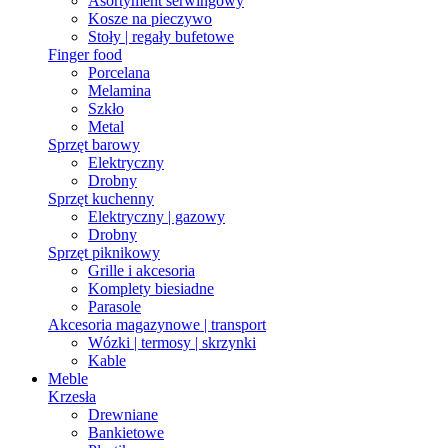
Asortyment serwingowy
Kosze na pieczywo
Stoły | regały bufetowe
Finger food
Porcelana
Melamina
Szkło
Metal
Sprzęt barowy
Elektryczny
Drobny
Sprzęt kuchenny
Elektryczny | gazowy
Drobny
Sprzęt piknikowy
Grille i akcesoria
Komplety biesiadne
Parasole
Akcesoria magazynowe | transport
Wózki | termosy | skrzynki
Kable
Meble
Krzesła
Drewniane
Bankietowe