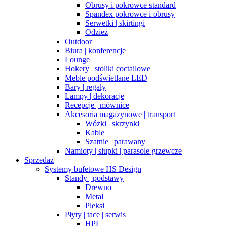
Obrusy i pokrowce standard
Spandex pokrowce i obrusy
Serwetki | skirtingi
Odzież
Outdoor
Biura | konferencje
Lounge
Hokery | stoliki coctailowe
Meble podświetlane LED
Bary | regały
Lampy | dekoracje
Recepcje | mównice
Akcesoria magazynowe | transport
Wózki | skrzynki
Kable
Szatnie | parawany
Namioty | słupki | parasole grzewcze
Sprzedaż
Systemy bufetowe HS Design
Standy | podstawy
Drewno
Metal
Pleksi
Płyty | tace | serwis
HPL