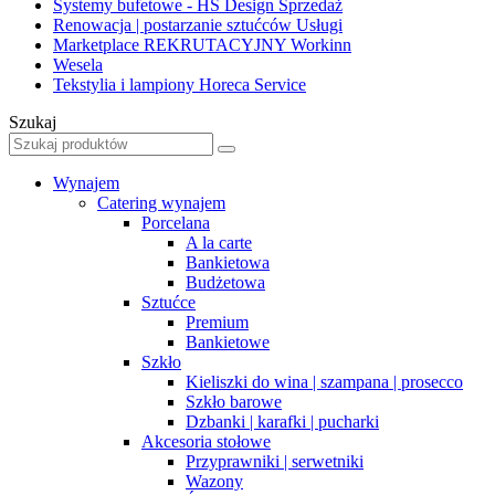
Systemy bufetowe - HS Design
Sprzedaż
Renowacja | postarzanie sztućców
Usługi
Marketplace REKRUTACYJNY
Workinn
Wesela
Tekstylia i lampiony Horeca Service
Szukaj
Wynajem
Catering wynajem
Porcelana
A la carte
Bankietowa
Budżetowa
Sztućce
Premium
Bankietowe
Szkło
Kieliszki do wina | szampana | prosecco
Szkło barowe
Dzbanki | karafki | pucharki
Akcesoria stołowe
Przyprawniki | serwetniki
Wazony