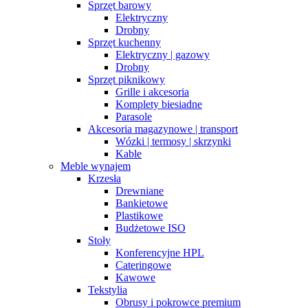
Sprzęt barowy
Elektryczny
Drobny
Sprzęt kuchenny
Elektryczny | gazowy
Drobny
Sprzęt piknikowy
Grille i akcesoria
Komplety biesiadne
Parasole
Akcesoria magazynowe | transport
Wózki | termosy | skrzynki
Kable
Meble wynajem
Krzesła
Drewniane
Bankietowe
Plastikowe
Budżetowe ISO
Stoły
Konferencyjne HPL
Cateringowe
Kawowe
Tekstylia
Obrusy i pokrowce premium