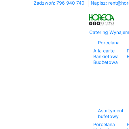
Zadzwoń: 796 940 740
Napisz:
rent@hor
Catering
Wynaje
Porcelana
A la carte
Bankietowa
Budżetowa
Asortyment
bufetowy
Porcelana
P