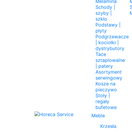
Melamina
Schody |
szyby |
szkło
Podstawy |
płyty
Podgrzewacze
| kociołki |
dystrybutory
Tace
sztaplowalne
| patery
Asortyment
serwingowy
Kosze na
pieczywo
Stoły |
regały
bufetowe
Meble
Krzesła