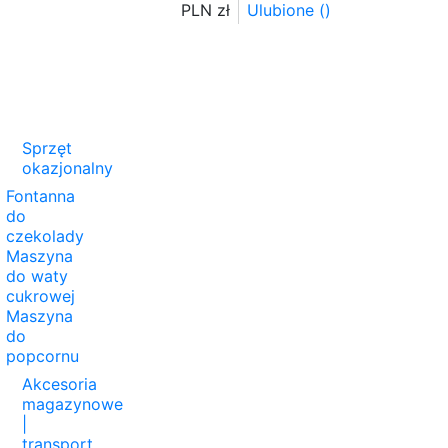
PLN zł
Ulubione (
)
Sprzęt
okazjonalny
Fontanna
do
czekolady
Maszyna
do waty
cukrowej
Maszyna
do
popcornu
Akcesoria
magazynowe
|
transport