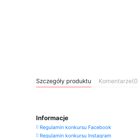
Szczegóły produktu
Komentarze
(0
Proszę czekać...
Kolumna QUADRO stal czarny mat strukt
Brak opini
Daily Rate (exc.)
Informacje
Regulamin konkursu Facebook
Regulamin konkursu Instagram