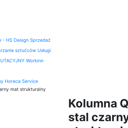
 - HS Design
Sprzedaż
arzanie sztućców
Usługi
KRUTACYJNY
Workinn
ony Horeca Service
rny mat strukturalny
Kolumna 
stal czarn