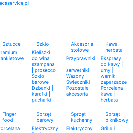
ecaservice.pl
m
Sztućce
Szkło
Akcesoria
Kawa |
stołowe
herbata
Premium
Kieliszki
Bankietowe
do wina |
Przyprawniki
Ekspresy
szampana
|
do kawy |
| prosecco
serwetniki
urny |
Szkło
Wazony
warniki |
barowe
Świeczniki
zaparzacze
Dzbanki |
Pozostałe
Porcelana
karafki |
akcesoria
kawa |
pucharki
herbata
Finger
Sprzęt
Sprzęt
Sprzęt
food
barowy
kuchenny
piknikowy
orcelana
Elektryczny
Elektryczny
Grille i