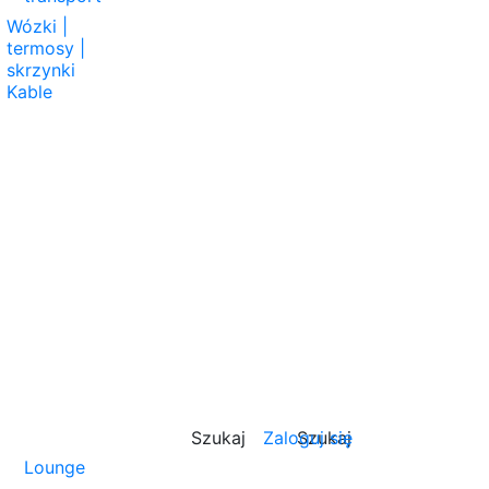
Wózki |
termosy |
skrzynki
Kable
Szukaj
Zaloguj się
Szukaj
Lounge