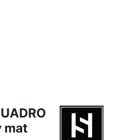
QUADRO
y mat