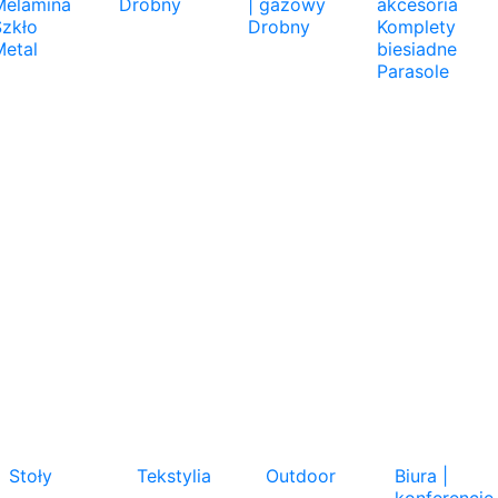
Melamina
Drobny
| gazowy
akcesoria
Szkło
Drobny
Komplety
Metal
biesiadne
Parasole
Stoły
Tekstylia
Outdoor
Biura |