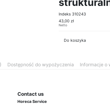
struktural
Indeks
310243
43,00 zł
Netto
Do koszyka
)
Dostępność do wypożyczenia
Informacje o
uralny
Standard Daily Rate
Contact us
Horeca Service