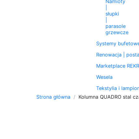
Namioty
|
słupki
|
parasole
grzewcze
Systemy bufetowe
Renowacja | post
Marketplace RE
Wesela
Tekstylia i lampi
Strona główna
Kolumna QUADRO stal cza