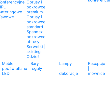
konferencje
onferencyjne
Obrusy i
HPL
pokrowce
Cateringowe
premium
Kawowe
Obrusy i
pokrowce
standard
Spandex
pokrowce i
obrusy
Serwetki |
skirtingi
Odzież
Meble
Bary |
Lampy
Recepcje
podświetlane
regały
|
|
LED
dekoracje
mównice