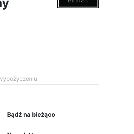
ny
 wypożyczeniu
862,00 zł
Bądź na bieżąco