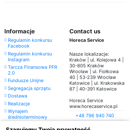
Proszę czekać...
Podstawa BRIDGE stal nierdzewna
Brak opini
Daily Rate
Standard Daily
1 239,00 zł
Informacje
Contact us
(exc.)
Rate
Regulamin konkursu
Horeca Service
Facebook
Regulamin konkursu
Nasze lokalizacje:
Instagram
Kraków | ul. Kolejowa 4 |
30-805 Kraków
Tarcza Finansowa PFR
Wrocław | ul. Fiołkowa
2.0
40 | 53-239 Wrocław
Fundusze Unijne
Katowice | ul. Krakowska
Segregacja sprzętu
87 | 40-391 Katowice
Dostawa
Horeca Service
Realizacje
www.horecaservice.pl
Wynajem
+48 796 940 740
średnioterminowy
Jak to działa?
rent@horecaservice.pl
Szanujemy Twoją prywatność