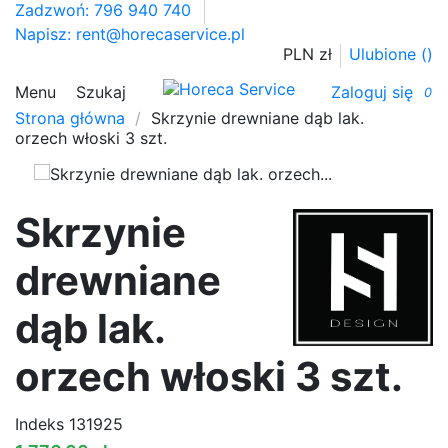
Zadzwoń: 796 940 740
Napisz:
rent@horecaservice.pl
PLN zł
Ulubione (
)
Menu
Szukaj
Zaloguj się
0
Strona główna
Skrzynie drewniane dąb lak.
orzech włoski 3 szt.
Skrzynie
drewniane
dąb lak.
orzech włoski 3 szt.
Indeks
131925