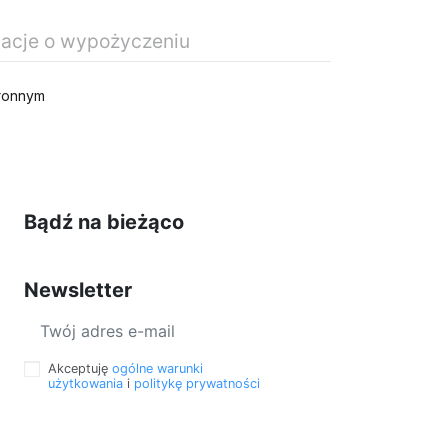
macje o wypożyczeniu
tronnym
55,00 zł
Bądź na bieżąco
Newsletter
Akceptuję
ogólne warunki
użytkowania
i
politykę prywatności