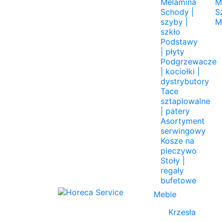
Melamina
M
Schody |
S
szyby |
M
szkło
Podstawy
| płyty
Podgrzewacze
| kociołki |
dystrybutory
Tace
sztaplowalne
| patery
Asortyment
serwingowy
Kosze na
pieczywo
Stoły |
regały
bufetowe
Meble
Krzesła