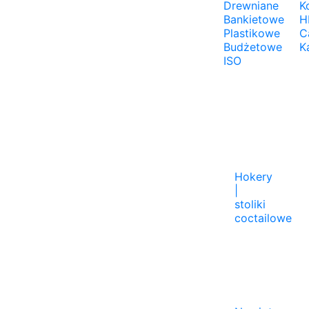
Drewniane
K
Bankietowe
H
Plastikowe
C
Budżetowe
K
ISO
Hokery
|
stoliki
coctailowe