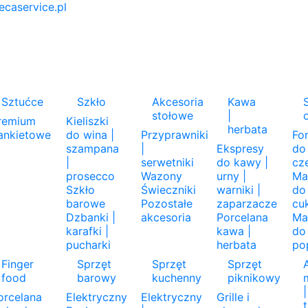
ecaservice.pl
m
Sztućce
Szkło
Akcesoria
Kawa
stołowe
|
remium
Kieliszki
herbata
ankietowe
do wina |
Przyprawniki
Fo
szampana
|
Ekspresy
do
|
serwetniki
do kawy |
cz
prosecco
Wazony
urny |
Ma
Szkło
Świeczniki
warniki |
do
barowe
Pozostałe
zaparzacze
cu
Dzbanki |
akcesoria
Porcelana
Ma
karafki |
kawa |
do
pucharki
herbata
po
Finger
Sprzęt
Sprzęt
Sprzęt
food
barowy
kuchenny
piknikowy
|
orcelana
Elektryczny
Elektryczny
Grille i