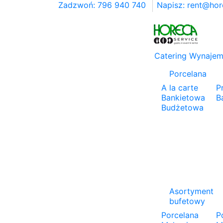
Zadzwoń: 796 940 740
Napisz:
rent@hor
Catering
Wynaje
Porcelana
A la carte
P
Bankietowa
B
Budżetowa
Asortyment
bufetowy
Porcelana
P