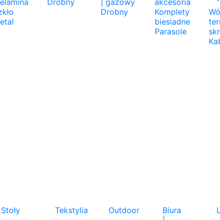
elamina
Drobny
| gazowy
akcesoria
zkło
Drobny
Komplety
Wó
etal
biesiadne
te
Parasole
sk
Ka
Stoły
Tekstylia
Outdoor
Biura