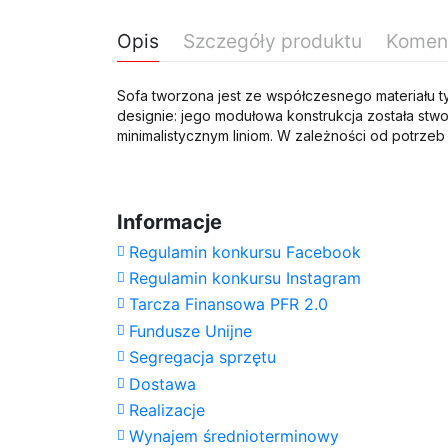
Opis
Szczegóły produktu
Komen
Sofa tworzona jest ze współczesnego materiału t
designie: jego modułowa konstrukcja została stw
minimalistycznym liniom. W zależności od potrze
Proszę czekać...
Sofa happy life podstawa 120x90x41
Długość
Brak opini
Szerokość
Daily Rate (exc.)
Informacje
Wysokość
Regulamin konkursu Facebook
Regulamin konkursu Instagram
Tarcza Finansowa PFR 2.0
Fundusze Unijne
Segregacja sprzętu
Dostawa
Realizacje
Wynajem średnioterminowy