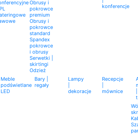
|
onferencyjne
Obrusy i
konferencje
PL
pokrowce
ateringowe
premium
awowe
Obrusy i
pokrowce
standard
Spandex
pokrowce
i obrusy
Serwetki |
skirtingi
Odzież
Meble
Bary |
Lampy
Recepcje
podświetlane
regały
|
|
LED
dekoracje
mównice
|
Wó
sk
Ka
Sza
pa