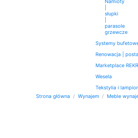
Namioty
|
słupki
|
parasole
grzewcze
Systemy bufetowe
Renowacja | post
Marketplace RE
Wesela
Tekstylia i lampi
Strona główna
Wynajem
Meble wynaj