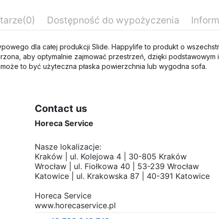
tarze
(0)
Dostępność do wypożyczenia
Infor
ypowego dla całej produkcji Slide. Happylife to produkt o wszechs
orzona, aby optymalnie zajmować przestrzeń, dzięki podstawowym i
b może to być użyteczna płaska powierzchnia lub wygodna sofa.
90 cm
120 cm
Standard Daily Rate
Contact us
41 cm
Horeca Service
Nasze lokalizacje:
Kraków | ul. Kolejowa 4 | 30-805 Kraków
Wrocław | ul. Fiołkowa 40 | 53-239 Wrocław
Katowice | ul. Krakowska 87 | 40-391 Katowice
Horeca Service
www.horecaservice.pl