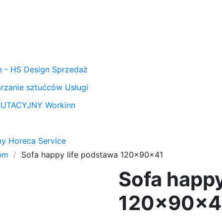
 - HS Design
Sprzedaż
arzanie sztućców
Usługi
KRUTACYJNY
Workinn
ony Horeca Service
em
Sofa happy life podstawa 120x90x41
Sofa happy
120x90x4