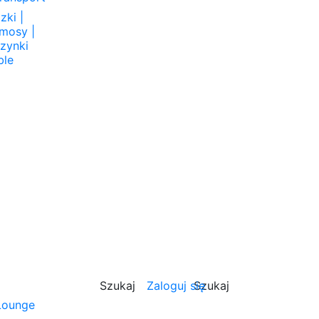
zki |
rmosy |
rzynki
ble
0
Szukaj
Zaloguj się
Szukaj
Lounge