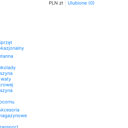
PLN zł
Ulubione (
0
)
Sprzęt
okazjonalny
ntanna
ekolady
szyna
 waty
krowej
szyna
pcornu
Akcesoria
magazynowe
transport