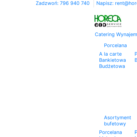
Zadzwoń: 796 940 740
Napisz:
rent@hor
Catering
Wynaje
Porcelana
A la carte
Bankietowa
Budżetowa
Asortyment
bufetowy
Porcelana
P