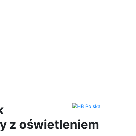
k
y z oświetleniem