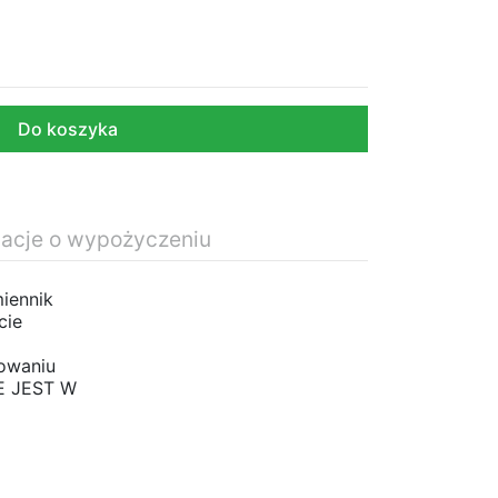
Do koszyka
macje o wypożyczeniu
iennik
cie
sowaniu
NE JEST W
140,00 zł