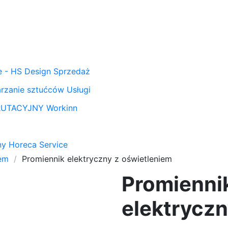
 - HS Design
Sprzedaż
arzanie sztućców
Usługi
KRUTACYJNY
Workinn
ony Horeca Service
em
Promiennik elektryczny z oświetleniem
Promienni
elektryczn