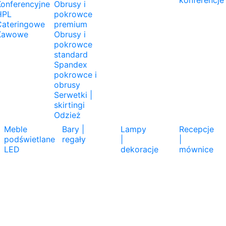
konferencje
onferencyjne
Obrusy i
HPL
pokrowce
Cateringowe
premium
Kawowe
Obrusy i
pokrowce
standard
Spandex
pokrowce i
obrusy
Serwetki |
skirtingi
Odzież
Meble
Bary |
Lampy
Recepcje
podświetlane
regały
|
|
LED
dekoracje
mównice