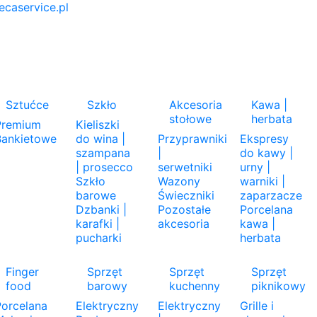
ecaservice.pl
m
Sztućce
Szkło
Akcesoria
Kawa |
stołowe
herbata
Premium
Kieliszki
Bankietowe
do wina |
Przyprawniki
Ekspresy
szampana
|
do kawy |
| prosecco
serwetniki
urny |
Szkło
Wazony
warniki |
barowe
Świeczniki
zaparzacze
Dzbanki |
Pozostałe
Porcelana
karafki |
akcesoria
kawa |
pucharki
herbata
Finger
Sprzęt
Sprzęt
Sprzęt
food
barowy
kuchenny
piknikowy
orcelana
Elektryczny
Elektryczny
Grille i