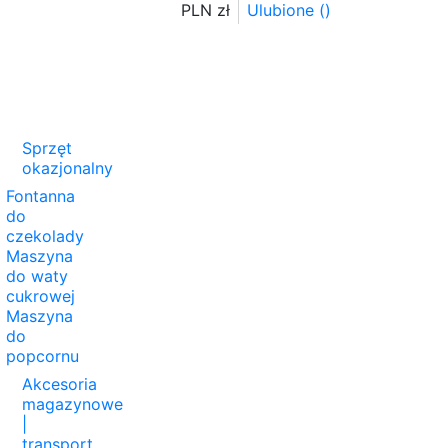
PLN zł
Ulubione (
)
Sprzęt
okazjonalny
Fontanna
do
czekolady
Maszyna
do waty
cukrowej
Maszyna
do
popcornu
Akcesoria
magazynowe
|
transport