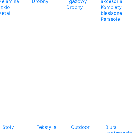
Melamina
Drobny
| gazowy
akcesoria
Szkło
Drobny
Komplety
Metal
biesiadne
Parasole
Stoły
Tekstylia
Outdoor
Biura |