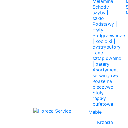
Melamina
Schody |
szyby |
szkło
Podstawy |
płyty
Podgrzewacze
| kociołki |
dystrybutory
Tace
sztaplowalne
| patery
Asortyment
serwingowy
Kosze na
pieczywo
Stoły |
regały
bufetowe
Meble
Krzesła