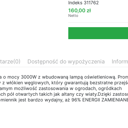
Indeks
311762
160,00 zł
Netto
tarze
(0)
Dostępność do wypożyczenia
Infor
ana o mocy 3000W z wbudowaną lampą oświetleniową. Prom
z włókien węglowych, który gwarantują bezstratne przejś
 samym możliwość zastosowania w ogrodach, ogródkach
ach pół otwartych takich jak altany czy wiaty.Dzięki zasto
miennik jest bardzo wydajny, aż 96% ENERGII ZAMIENIA
30 cm
33 cm
Standard Daily Rate