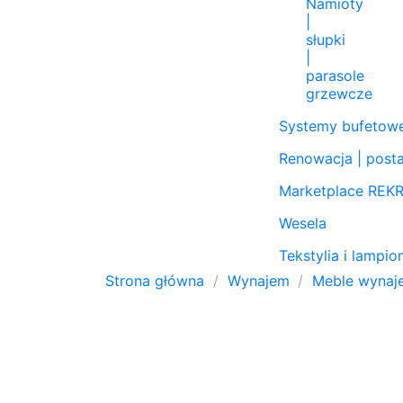
Namioty
|
słupki
|
parasole
grzewcze
Systemy bufetowe
Renowacja | post
Marketplace RE
Wesela
Tekstylia i lampi
Strona główna
Wynajem
Meble wynaj