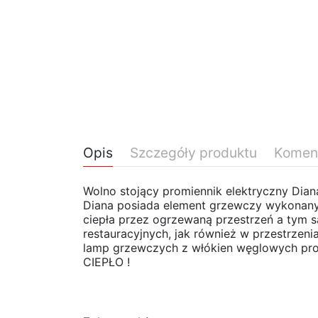
Opis
Szczegóły produktu
Komen
Wolno stojący promiennik elektryczny Di
Diana posiada element grzewczy wykonany 
ciepła przez ogrzewaną przestrzeń a tym
restauracyjnych, jak również w przestrzeni
lamp grzewczych z włókien węglowych pro
CIEPŁO !
Proszę czekać...
Promiennik elektryczny z oświetleniem
Szerokość
Brak opini
Głębokość
Daily Rate (exc.)