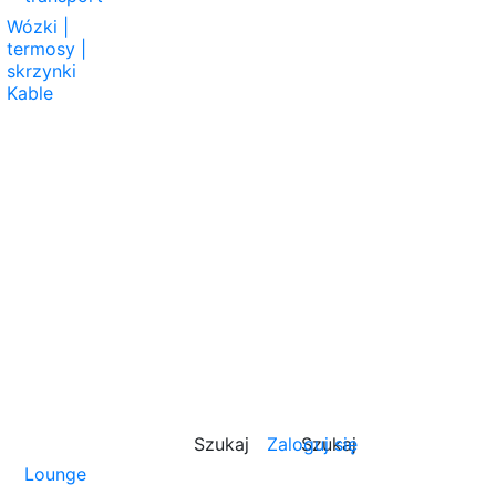
Wózki |
termosy |
skrzynki
Kable
Szukaj
Zaloguj się
Szukaj
Lounge