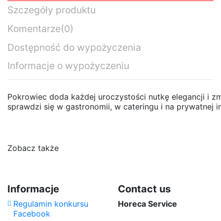
Szczegóły produktu
Komentarze
(0)
Dostępność do wypożyczenia
Informacje o wypożyczeniu
Pokrowiec doda każdej uroczystości nutkę elegancji i zm
sprawdzi się w gastronomii, w cateringu i na prywatnej 
Proszę czekać...
Pokrowiec czarny elastyczny na stół coctailowy
Średnica
Brak opini
70 cm
70x110 cm h
Wysokość
110 cm
Zobacz także
Daily Rate
Standard Daily
14,00 zł
(exc.)
Rate
Informacje
Contact us
Regulamin konkursu
Horeca Service
Facebook