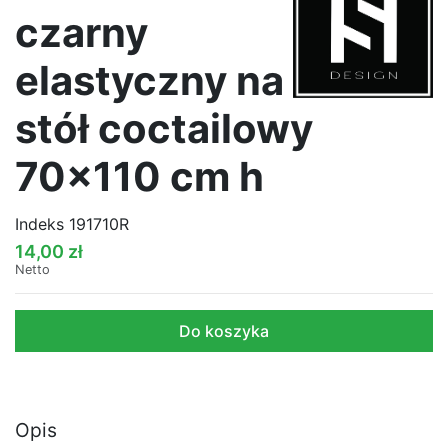
czarny
elastyczny na
stół coctailowy
70x110 cm h
Indeks
191710R
14,00 zł
Netto
Do koszyka
Opis