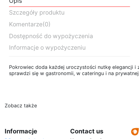
Opis
Szczegóły produktu
Komentarze
(0)
Dostępność do wypożyczenia
Informacje o wypożyczeniu
Pokrowiec doda każdej uroczystości nutkę elegancji i z
sprawdzi się w gastronomii, w cateringu i na prywatne
Pokrowiec granatowy elastyczny na stół
Średnica
Brak opini
80 cm
coctailowy 80x110 cm h
Wysokość
110 cm
Daily Rate (exc.)
Standard Daily Rate
14,00 zł
Zobacz także
Informacje
Contact us