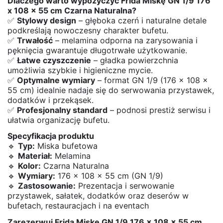
Dlaczego warto wypożyczyć Frida Miskę GN 1/9 176
x 108 x 55 cm Czarna Naturalna?
✅
Stylowy design
– głęboka czerń i naturalne detale
podkreślają nowoczesny charakter bufetu.
✅
Trwałość
– melamina odporna na zarysowania i
pęknięcia gwarantuje długotrwałe użytkowanie.
✅
Łatwe czyszczenie
– gładka powierzchnia
umożliwia szybkie i higieniczne mycie.
✅
Optymalne wymiary
– format GN 1/9 (176 x 108 x
55 cm) idealnie nadaje się do serwowania przystawek,
dodatków i przekąsek.
✅
Profesjonalny standard
– podnosi prestiż serwisu i
ułatwia organizację bufetu.
Specyfikacja produktu
🔹
Typ:
Miska bufetowa
🔹
Materiał:
Melamina
🔹
Kolor:
Czarna Naturalna
🔹
Wymiary:
176 x 108 x 55 cm (GN 1/9)
🔹
Zastosowanie:
Prezentacja i serwowanie
przystawek, sałatek, dodatków oraz deserów w
bufetach, restauracjach i na eventach
Zarezerwuj Frida Miskę GN 1/9 176 x 108 x 55 cm