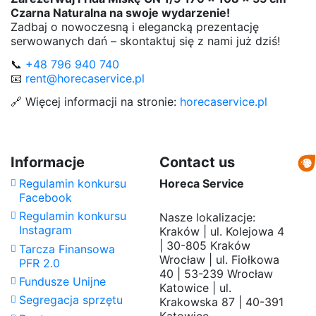
Czarna Naturalna na swoje wydarzenie!
Zadbaj o nowoczesną i elegancką prezentację
serwowanych dań – skontaktuj się z nami już dziś!
📞
+48 796 940 740
📧
rent@horecaservice.pl
🔗 Więcej informacji na stronie:
horecaservice.pl
Proszę czekać...
Frida miska gn 1/9 17,6x10,8x5,5 cm czarna -
Długość
Brak opini
17,6 cm
naturalna
Szerokość
10,8 cm
Informacje
Contact us
Daily Rate
Standard Daily
2,50 zł
Wysokość
5,5 cm
Regulamin konkursu
Horeca Service
(exc.)
Rate
Facebook
Regulamin konkursu
Nasze lokalizacje:
Instagram
Kraków | ul. Kolejowa 4
| 30-805 Kraków
Tarcza Finansowa
Wrocław | ul. Fiołkowa
PFR 2.0
40 | 53-239 Wrocław
Fundusze Unijne
Katowice | ul.
Segregacja sprzętu
Krakowska 87 | 40-391
Katowice