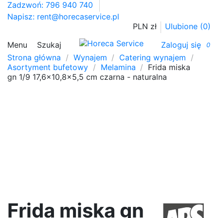
Zadzwoń: 796 940 740
Napisz:
rent@horecaservice.pl
PLN zł
Ulubione (
0
)
Menu
Szukaj
Zaloguj się
0
Strona główna
Wynajem
Catering wynajem
Asortyment bufetowy
Melamina
Frida miska
gn 1/9 17,6x10,8x5,5 cm czarna - naturalna
Frida miska gn